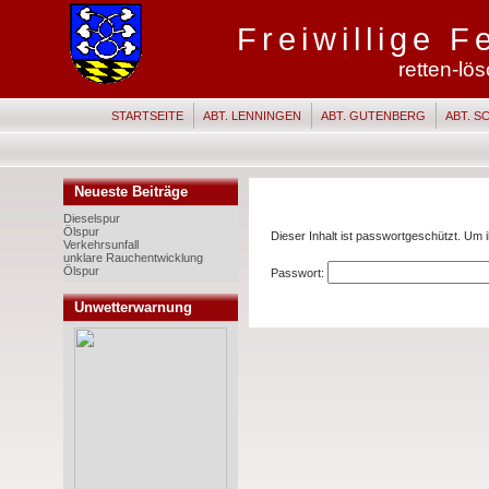
Freiwillige 
retten-lö
STARTSEITE
ABT. LENNINGEN
ABT. GUTENBERG
ABT. 
Neueste Beiträge
Dieselspur
Ölspur
Dieser Inhalt ist passwortgeschützt. Um i
Verkehrsunfall
unklare Rauchentwicklung
Ölspur
Passwort:
Unwetterwarnung