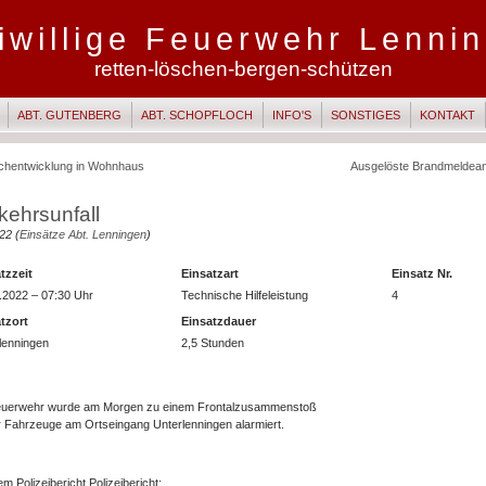
iwillige Feuerwehr Lenni
retten-löschen-bergen-schützen
ABT. GUTENBERG
ABT. SCHOPFLOCH
INFO'S
SONSTIGES
KONTAKT
chentwicklung in Wohnhaus
Ausgelöste Brandmeldea
kehrsunfall
22 (
Einsätze Abt. Lenningen
)
tzzeit
Einsatzart
Einsatz Nr.
.2022 – 07:30 Uhr
Technische Hilfeleistung
4
tzort
Einsatzdauer
lenningen
2,5 Stunden
euerwehr wurde am Morgen zu einem Frontalzusammenstoß
 Fahrzeuge am Ortseingang Unterlenningen alarmiert.
m Polizeibericht Polizeibericht: