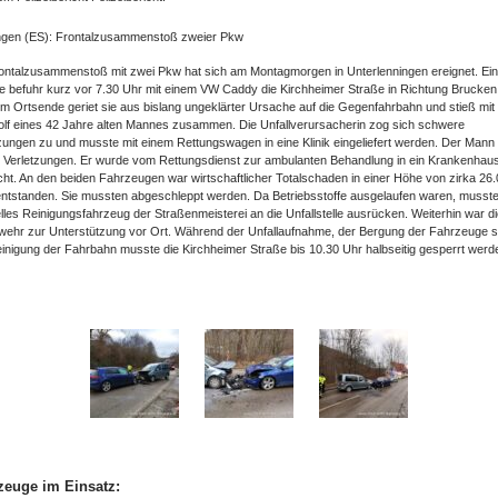
ngen (ES): Frontalzusammenstoß zweier Pkw
ontalzusammenstoß mit zwei Pkw hat sich am Montagmorgen in Unterlenningen ereignet. Ein
e befuhr kurz vor 7.30 Uhr mit einem VW Caddy die Kirchheimer Straße in Richtung Brucken
m Ortsende geriet sie aus bislang ungeklärter Ursache auf die Gegenfahrbahn und stieß mi
lf eines 42 Jahre alten Mannes zusammen. Die Unfallverursacherin zog sich schwere
zungen zu und musste mit einem Rettungswagen in eine Klinik eingeliefert werden. Der Mann e
e Verletzungen. Er wurde vom Rettungsdienst zur ambulanten Behandlung in ein Krankenhau
ht. An den beiden Fahrzeugen war wirtschaftlicher Totalschaden in einer Höhe von zirka 26
ntstanden. Sie mussten abgeschleppt werden. Da Betriebsstoffe ausgelaufen waren, musste
lles Reinigungsfahrzeug der Straßenmeisterei an die Unfallstelle ausrücken. Weiterhin war d
wehr zur Unterstützung vor Ort. Während der Unfallaufnahme, der Bergung der Fahrzeuge 
inigung der Fahrbahn musste die Kirchheimer Straße bis 10.30 Uhr halbseitig gesperrt werd
zeuge im Einsatz: