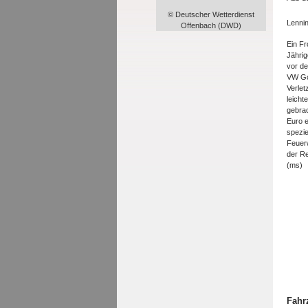
© Deutscher Wetterdienst
Lenni
Offenbach (DWD)
Ein Fr
Jährig
vor de
VW Go
Verlet
leicht
gebrac
Euro e
spezie
Feuer
der Re
(ms)
Fahr