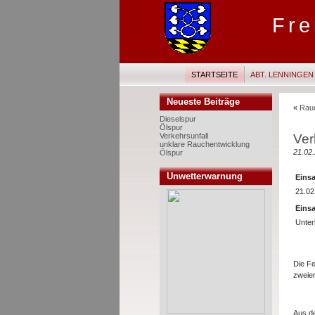
Fre
STARTSEITE
ABT. LENNINGEN
Neueste Beiträge
«
Rau
Dieselspur
Ölspur
Ver
Verkehrsunfall
unklare Rauchentwicklung
21.02.
Ölspur
Unwetterwarnung
Einsa
21.02
Einsa
Unter
Die F
zweier
Aus de