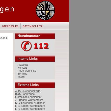
ngen
IMPRESSUM
DATENSCHUTZ
Notrufnummer
nlage
»
Interne Links
Aktuelles
Kontakt
Feuerwehrlinks
Termine
Intern
Externe Links
ADAC Rettungskarte
BOS Fahrzeuge
Gemeinde Lenningen
JF Baden-Württemberg
KFV Esslingen-Nürtingen
LFS Baden-Württemberg
LFV Baden-Württemberg