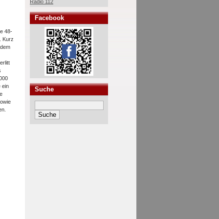
Radio 112
Facebook
e 48-
. Kurz
t dem
rlitt
s
.000
 ein
Suche
ie
sowie
en.