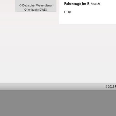
Fahrzeuge im Einsatz:
© Deutscher Wetterdienst
Offenbach (DWD)
LF10
© 2012 F