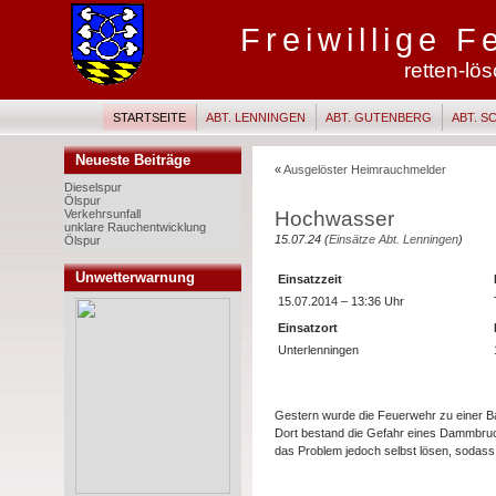
Freiwillige 
retten-lö
STARTSEITE
ABT. LENNINGEN
ABT. GUTENBERG
ABT. 
Neueste Beiträge
«
Ausgelöster Heimrauchmelder
Dieselspur
Ölspur
Hochwasser
Verkehrsunfall
unklare Rauchentwicklung
15.07.24 (
Einsätze Abt. Lenningen
)
Ölspur
Unwetterwarnung
Einsatzzeit
15.07.2014 – 13:36 Uhr
Einsatzort
Unterlenningen
Gestern wurde die Feuerwehr zu einer Ba
Dort bestand die Gefahr eines Dammbru
das Problem jedoch selbst lösen, sodass 