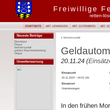
Freiwillige 
retten-lö
STARTSEITE
ABT. LENNINGEN
ABT. GUTENBERG
ABT. 
Neueste Beiträge
«
Verkehrsunfall
Dieselspur
Ölspur
Geldautom
Verkehrsunfall
unklare Rauchentwicklung
Ölspur
20.11.24 (
Einsätz
Unwetterwarnung
Einsatzzeit
20.11.2024 – 04:01 Uhr
Einsatzort
Unterlenningen
In den frühen Mo