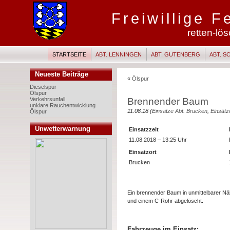
Freiwillige 
retten-lö
STARTSEITE
ABT. LENNINGEN
ABT. GUTENBERG
ABT. 
Neueste Beiträge
«
Ölspur
Dieselspur
Ölspur
Brennender Baum
Verkehrsunfall
unklare Rauchentwicklung
11.08.18 (
Einsätze Abt. Brucken
,
Einsätz
Ölspur
Unwetterwarnung
Einsatzzeit
11.08.2018 – 13:25 Uhr
Einsatzort
Brucken
Ein brennender Baum in unmittelbarer 
und einem C-Rohr abgelöscht.
Fahrzeuge im Einsatz: