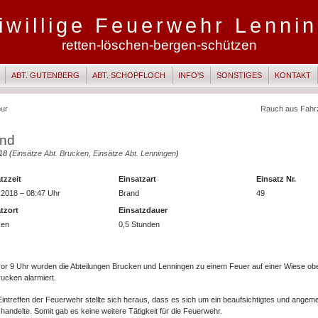
iwillige Feuerwehr Lenni
retten-löschen-bergen-schützen
ABT. GUTENBERG
ABT. SCHOPFLOCH
INFO'S
SONSTIGES
KONTAKT
ur
Rauch aus Fahr
and
18 (
Einsätze Abt. Brucken
,
Einsätze Abt. Lenningen
)
tzzeit
Einsatzart
Einsatz Nr.
.2018 – 08:47 Uhr
Brand
49
tzort
Einsatzdauer
ken
0,5 Stunden
or 9 Uhr wurden die Abteilungen Brucken und Lenningen zu einem Feuer auf einer Wiese ob
ucken alarmiert.
intreffen der Feuerwehr stellte sich heraus, dass es sich um ein beaufsichtigtes und angem
handelte. Somit gab es keine weitere Tätigkeit für die Feuerwehr.