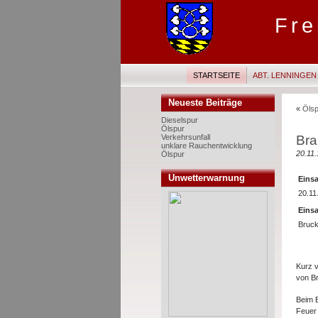
Fre
STARTSEITE
ABT. LENNINGEN
Neueste Beiträge
«
Ölsp
Dieselspur
Ölspur
Br
Verkehrsunfall
unklare Rauchentwicklung
20.11.
Ölspur
Unwetterwarnung
Einsa
20.11
Einsa
Bruc
Kurz v
von Br
Beim E
Feuer 