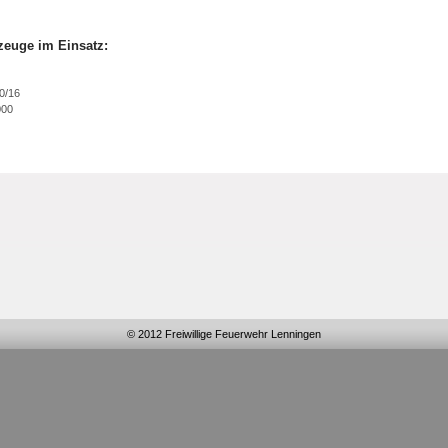
zeuge im Einsatz:
0/16
000
© 2012 Freiwillige Feuerwehr Lenningen