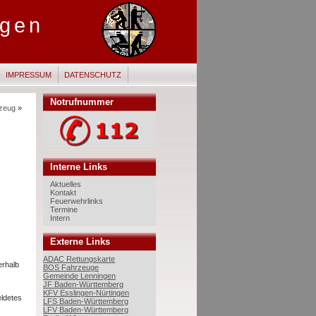
ngen
IMPRESSUM
DATENSCHUTZ
Notrufnummer
zeug
»
Interne Links
Aktuelles
Kontakt
Feuerwehrlinks
Termine
Intern
Externe Links
ADAC Rettungskarte
erhalb
BOS Fahrzeuge
Gemeinde Lenningen
JF Baden-Württemberg
KFV Esslingen-Nürtingen
eldetes
LFS Baden-Württemberg
LFV Baden-Württemberg