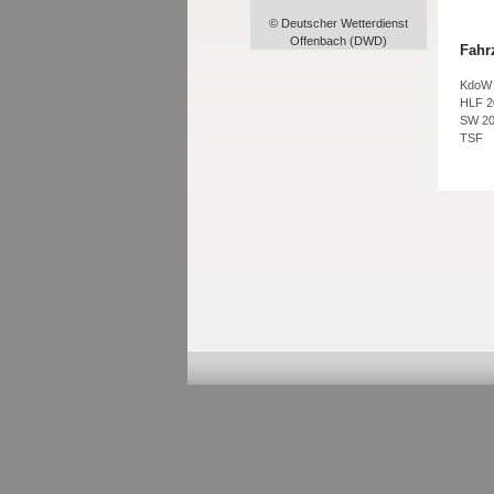
© Deutscher Wetterdienst
Offenbach (DWD)
Fahr
KdoW
HLF 2
SW 2
TSF