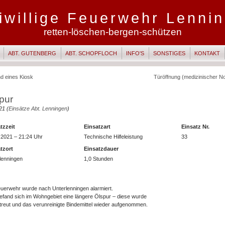
iwillige Feuerwehr Lenni
retten-löschen-bergen-schützen
ABT. GUTENBERG
ABT. SCHOPFLOCH
INFO'S
SONSTIGES
KONTAKT
d eines Kiosk
Türöffnung (medizinischer Not
pur
21 (
Einsätze Abt. Lenningen
)
tzzeit
Einsatzart
Einsatz Nr.
.2021 – 21:24 Uhr
Technische Hilfeleistung
33
tzort
Einsatzdauer
lenningen
1,0 Stunden
uerwehr wurde nach Unterlenningen alarmiert.
efand sich im Wohngebiet eine längere Ölspur – diese wurde
reut und das verunreinigte Bindemittel wieder aufgenommen.