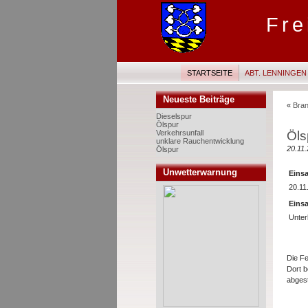
Fre
STARTSEITE
ABT. LENNINGEN
Neueste Beiträge
«
Bran
Dieselspur
Ölspur
Öls
Verkehrsunfall
unklare Rauchentwicklung
20.11.
Ölspur
Unwetterwarnung
Einsa
20.11
Einsa
Unter
Die Fe
Dort b
abgest