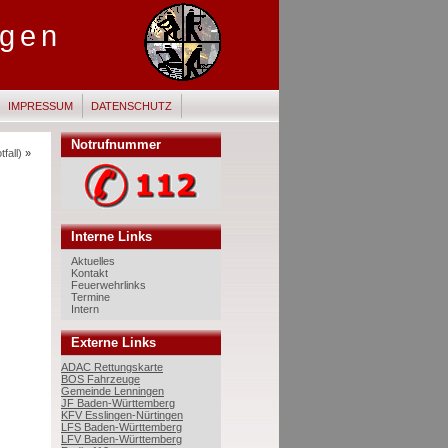
ngen
IMPRESSUM
DATENSCHUTZ
Notrufnummer
fall)
»
Interne Links
Aktuelles
Kontakt
Feuerwehrlinks
Termine
Intern
Externe Links
ADAC Rettungskarte
BOS Fahrzeuge
Gemeinde Lenningen
JF Baden-Württemberg
KFV Esslingen-Nürtingen
LFS Baden-Württemberg
LFV Baden-Württemberg