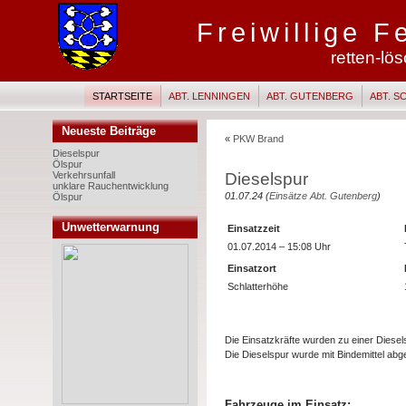
Freiwillige 
retten-lö
STARTSEITE
ABT. LENNINGEN
ABT. GUTENBERG
ABT. 
Neueste Beiträge
«
PKW Brand
Dieselspur
Ölspur
Dieselspur
Verkehrsunfall
unklare Rauchentwicklung
01.07.24 (
Einsätze Abt. Gutenberg
)
Ölspur
Unwetterwarnung
Einsatzzeit
01.07.2014 – 15:08 Uhr
Einsatzort
Schlatterhöhe
Die Einsatzkräfte wurden zu einer Diesels
Die Dieselspur wurde mit Bindemittel abg
Fahrzeuge im Einsatz: